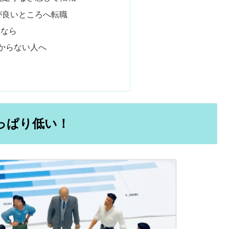
が良いところへ転職
るなら
わからない人へ
っぱり低い！